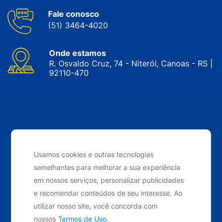
Fale conosco
(51) 3464-4020
Onde estamos
R. Osvaldo Cruz, 74 - Niterói, Canoas - RS |
92110-470
CNPJ: 05.143.743/0001-34 © Nobrak. Todos os direitos
reservados. 2024
Usamos cookies e outras tecnologias
semelhantes para melhorar a sua experiência
Desenvolvido por
Elo Ideias
em nossos serviços, personalizar publicidades
e recomendar conteúdos de seu interesse. Ao
utilizar nosso site, você concorda com
nossos
Termos de Uso
.