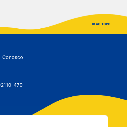
IR AO TOPO
e Conosco
 92110-470
eias