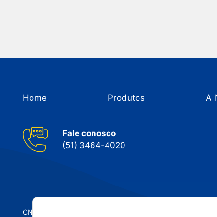
Home
Produtos
A 
Fale conosco
(51) 3464-4020
CNPJ: 05.143.743/0001-34 © Nobrak. Todos os direitos res