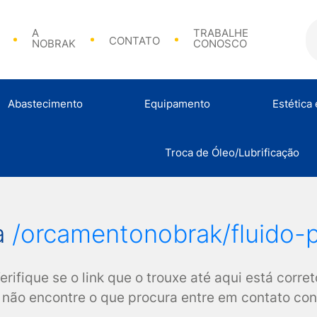
A
TRABALHE
CONTATO
NOBRAK
CONOSCO
Abastecimento
Equipamento
Estética
Bicos de Abasteciment
Troca de Óleo/Lubrificação
Análise de Combustível
Calibradores e Acessórios
Abraçadeir
a
/orcamentonobrak/fluido-
erifique se o link que o trouxe até aqui está corret
não encontre o que procura entre em contato co