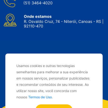
(51) 3464-4020
Onde estamos
R. Osvaldo Cruz, 74 - Niterói, Canoas - RS |
92110-470
CNPJ: 05.143.743/0001-34 © Nobrak. Todos os direitos
reservados. 2024
Usamos cookies e outras tecnologias
semelhantes para melhorar a sua experiência
Desenvolvido por
Elo Ideias
em nossos serviços, personalizar publicidades
e recomendar conteúdos de seu interesse. Ao
utilizar nosso site, você concorda com
nossos
Termos de Uso
.