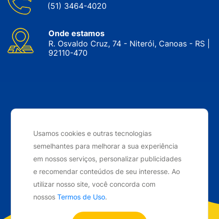
(51) 3464-4020
Onde estamos
R. Osvaldo Cruz, 74 - Niterói, Canoas - RS |
92110-470
CNPJ: 05.143.743/0001-34 © Nobrak. Todos os direitos
reservados. 2024
Usamos cookies e outras tecnologias
semelhantes para melhorar a sua experiência
Desenvolvido por
Elo Ideias
em nossos serviços, personalizar publicidades
e recomendar conteúdos de seu interesse. Ao
utilizar nosso site, você concorda com
nossos
Termos de Uso
.