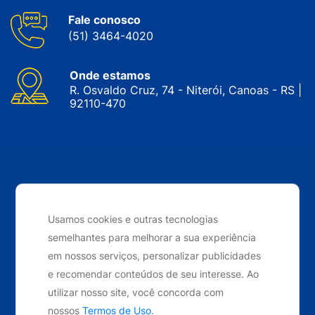
Fale conosco
(51) 3464-4020
Onde estamos
R. Osvaldo Cruz, 74 - Niterói, Canoas - RS |
92110-470
CNPJ: 05.143.743/0001-34 © Nobrak. Todos os direitos
reservados. 2024
Usamos cookies e outras tecnologias
semelhantes para melhorar a sua experiência
Desenvolvido por
Elo Ideias
em nossos serviços, personalizar publicidades
e recomendar conteúdos de seu interesse. Ao
utilizar nosso site, você concorda com
nossos
Termos de Uso
.