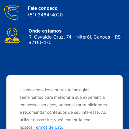
Fale conosco
(51) 3464-4020
Onde estamos
R. Osvaldo Cruz, 74 - Niterói, Canoas - RS |
92110-470
CNPJ: 05.143.743/0001-34 © Nobrak. Todos os direitos
reservados. 2024
Usamos cookies e outras tecnologias
semelhantes para melhorar a sua experiência
Desenvolvido por
Elo Ideias
em nossos serviços, personalizar publicidades
e recomendar conteúdos de seu interesse. Ao
utilizar nosso site, você concorda com
nossos
Termos de Uso
.