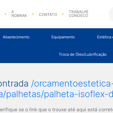
A
TRABALHE
CONTATO
NOBRAK
CONOSCO
Abastecimento
Equipamento
Estética
Bicos de Abasteciment
Troca de Óleo/Lubrificação
Análise de Combustível
Calibradores e Acessórios
Abraçadeir
ontrada
/orcamentoestetic
/palhetas/palheta-isoflex-
erifique se o link que o trouxe até aqui está corret