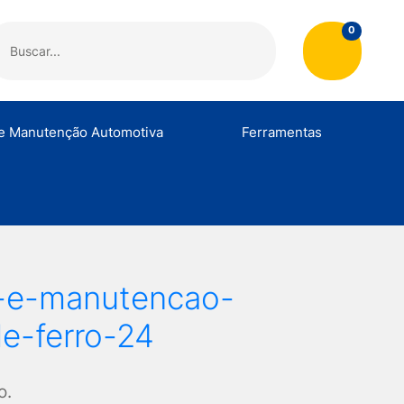
Al
0
 e Manutenção Automotiva
Ferramentas
o
Compressores e Acessórios
Bombonas
Alicates
Lavadoras e Aces
C
as
Abraçadeiras
Al
a-e-manutencao-
de-ferro-24
o.