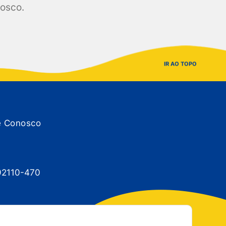
nosco.
IR AO TOPO
e Conosco
 92110-470