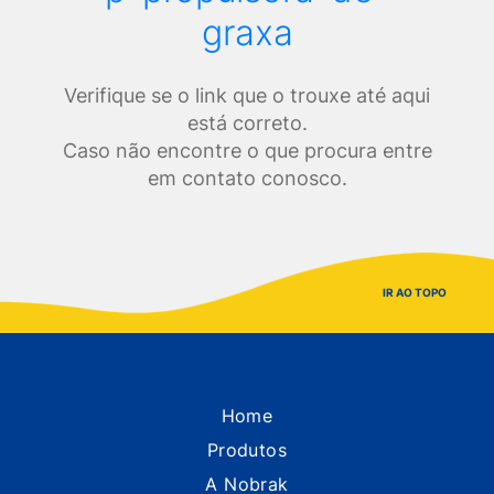
graxa
Verifique se o link que o trouxe até aqui
está correto.
Caso não encontre o que procura entre
em contato conosco.
IR AO TOPO
Home
Produtos
A Nobrak