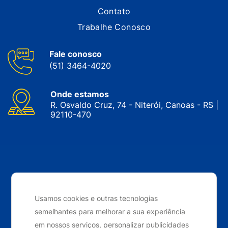
Contato
Trabalhe Conosco
Fale conosco
(51) 3464-4020
Onde estamos
R. Osvaldo Cruz, 74 - Niterói, Canoas - RS |
92110-470
CNPJ: 05.143.743/0001-34 © Nobrak. Todos os direitos
reservados. 2024
Usamos cookies e outras tecnologias
semelhantes para melhorar a sua experiência
Desenvolvido por
Elo Ideias
em nossos serviços, personalizar publicidades