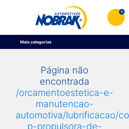
0
Mais categorias
Página não
encontrada
/orcamentoestetica-e-
manutencao-
automotiva/lubrificacao/
p-propulsora-de-