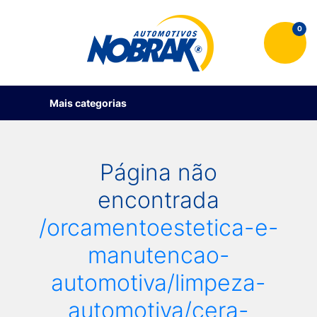
0
Mais categorias
Página não
encontrada
/orcamentoestetica-e-
manutencao-
automotiva/limpeza-
automotiva/cera-