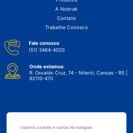
A Nobrak
Contato
Trabalhe Conosco
Fale conosco
(51) 3464-4020
Onde estamos
R. Osvaldo Cruz, 74 - Niterói, Canoas - RS |
92110-470
CNPJ: 05.143.743/0001-34 © Nobrak. Todos os direitos
reservados. 2024
Usamos cookies e outras tecnologias