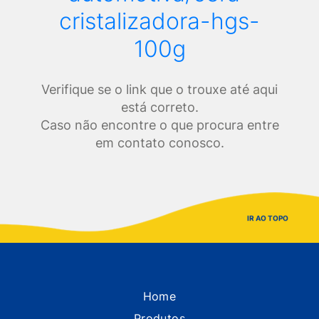
cristalizadora-hgs-
100g
Verifique se o link que o trouxe até aqui
está correto.
Caso não encontre o que procura entre
em contato conosco.
IR AO TOPO
Home
Produtos