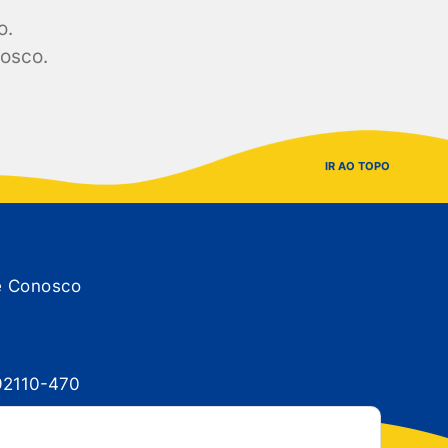
o.
nosco.
IR AO TOPO
e Conosco
 92110-470