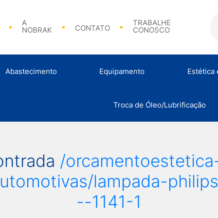
A
TRABALHE
CONTATO
NOBRAK
CONOSCO
Abastecimento
Equipamento
Estética
Bicos de Abasteciment
Troca de Óleo/Lubrificação
Análise de Combustível
Calibradores e Acessórios
Abraçadeir
ontrada
/orcamentoestetic
utomotivas/lampada-philip
--1141-1