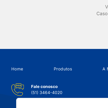
V
Caso 
Home
Produtos
A 
Fale conosco
(51) 3464-4020