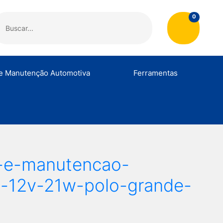
Al
0
 e Manutenção Automotiva
Ferramentas
o
Compressores e Acessórios
Bombonas
Alicates
Lavadoras e Aces
C
as
Abraçadeiras
Al
a-e-manutencao-
s-12v-21w-polo-grande-