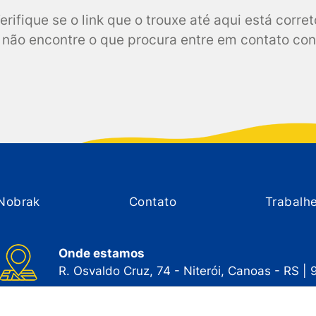
erifique se o link que o trouxe até aqui está corret
não encontre o que procura entre em contato co
Nobrak
Contato
Trabalh
Onde estamos
R. Osvaldo Cruz, 74 - Niterói, Canoas - RS |