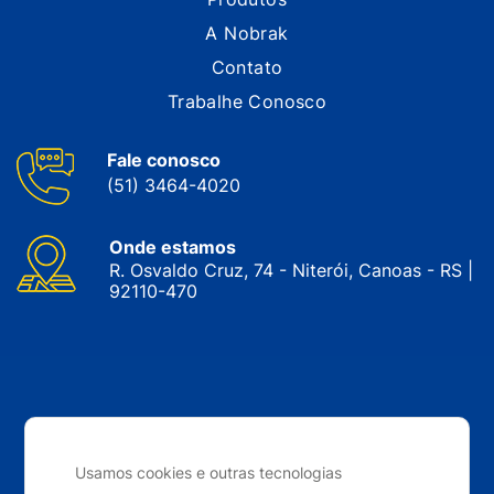
A Nobrak
Contato
Trabalhe Conosco
Fale conosco
(51) 3464-4020
Onde estamos
R. Osvaldo Cruz, 74 - Niterói, Canoas - RS |
92110-470
CNPJ: 05.143.743/0001-34 © Nobrak. Todos os direitos
reservados. 2024
Usamos cookies e outras tecnologias