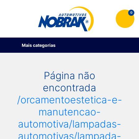
0
Mais categorias
Página não
encontrada
/orcamentoestetica-e-
manutencao-
automotiva/lampadas-
automotivas/lampada-