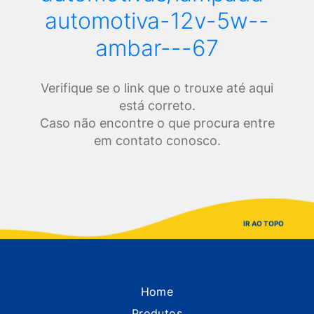
automotiva-12v-5w--
ambar---67
Verifique se o link que o trouxe até aqui
está correto.
Caso não encontre o que procura entre
em contato conosco.
IR AO TOPO
Home
Produtos