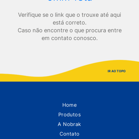
Verifique se o link que o trouxe até aqui
está correto.
Caso não encontre o que procura entre
em contato conosco.
IR AO TOPO
Home
Produtos
A Nobrak
Contato