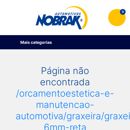
0
Mais categorias
Página não
encontrada
/orcamentoestetica-e-
manutencao-
automotiva/graxeira/graxei
6mm-reta