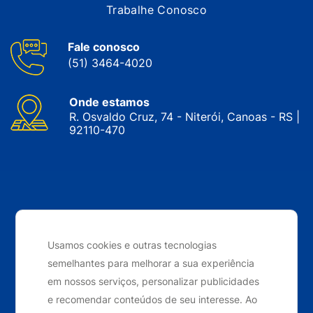
Trabalhe Conosco
Fale conosco
(51) 3464-4020
Onde estamos
R. Osvaldo Cruz, 74 - Niterói, Canoas - RS |
92110-470
CNPJ: 05.143.743/0001-34 © Nobrak. Todos os direitos
reservados. 2024
Usamos cookies e outras tecnologias
semelhantes para melhorar a sua experiência
Desenvolvido por
Elo Ideias
em nossos serviços, personalizar publicidades
e recomendar conteúdos de seu interesse. Ao