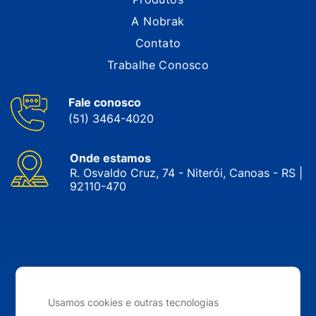
A Nobrak
Contato
Trabalhe Conosco
Fale conosco
(51) 3464-4020
Onde estamos
R. Osvaldo Cruz, 74 - Niterói, Canoas - RS |
92110-470
CNPJ: 05.143.743/0001-34 © Nobrak. Todos os direitos
reservados. 2024
Usamos cookies e outras tecnologias