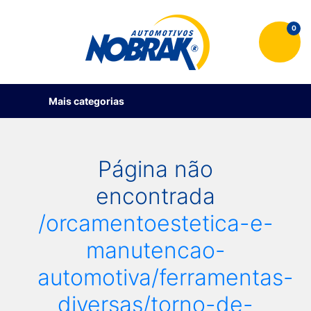
0
Mais categorias
Página não
encontrada
/orcamentoestetica-e-
manutencao-
automotiva/ferramentas-
diversas/torno-de-