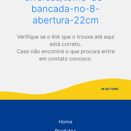
bancada-no-8-
abertura-22cm
Verifique se o link que o trouxe até aqui
está correto.
Caso não encontre o que procura entre
em contato conosco.
IR AO TOPO
Home
Produtos