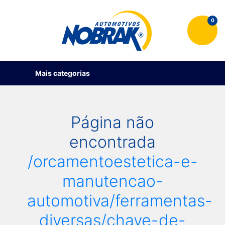
0
Mais categorias
Página não
encontrada
/orcamentoestetica-e-
manutencao-
automotiva/ferramentas-
diversas/chave-de-