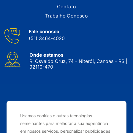
Contato
Trabalhe Conosco
Fale conosco
(51) 3464-4020
Onde estamos
R. Osvaldo Cruz, 74 - Niterói, Canoas - RS |
92110-470
CNPJ: 05.143.743/0001-34 © Nobrak. Todos os direitos
reservados. 2024
Usamos cookies e outras tecnologias
semelhantes para melhorar a sua experiência
Desenvolvido por
Elo Ideias
em nossos serviços, personalizar publicidades