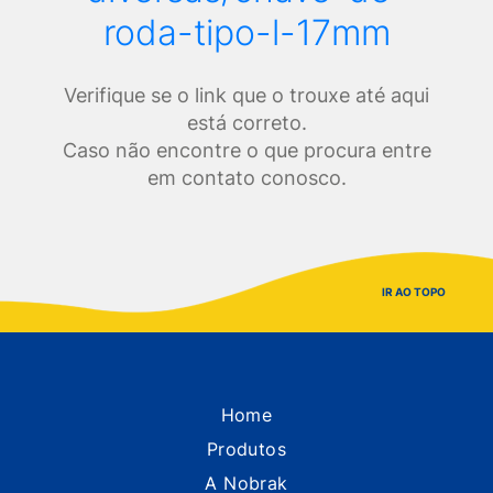
roda-tipo-l-17mm
Verifique se o link que o trouxe até aqui
está correto.
Caso não encontre o que procura entre
em contato conosco.
IR AO TOPO
Home
Produtos
A Nobrak