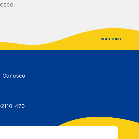
nosco.
IR AO TOPO
e Conosco
 92110-470