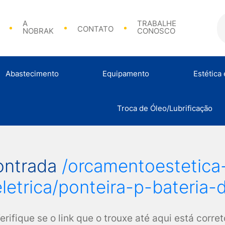
A
TRABALHE
CONTATO
NOBRAK
CONOSCO
Abastecimento
Equipamento
Estética
Bicos de Abasteciment
Troca de Óleo/Lubrificação
Análise de Combustível
Calibradores e Acessórios
Abraçadeir
ontrada
/orcamentoestetic
letrica/ponteira-p-bateria
erifique se o link que o trouxe até aqui está corret