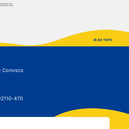
nosco.
IR AO TOPO
e Conosco
 92110-470