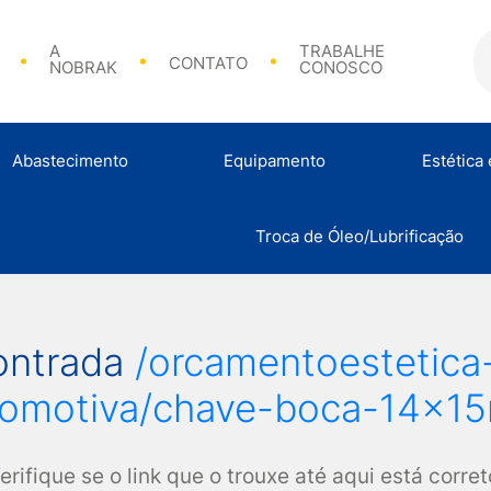
A
TRABALHE
CONTATO
NOBRAK
CONOSCO
Abastecimento
Equipamento
Estética
Bicos de Abasteciment
Troca de Óleo/Lubrificação
Análise de Combustível
Calibradores e Acessórios
Abraçadeir
ontrada
/orcamentoestetic
tomotiva/chave-boca-14x1
erifique se o link que o trouxe até aqui está corret