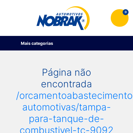
0
Mais categorias
Página não
encontrada
/orcamentoabastecimento
automotivas/tampa-
para-tanque-de-
combustivel-tc-9092