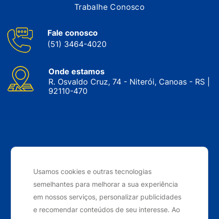
Trabalhe Conosco
Fale conosco
(51) 3464-4020
Onde estamos
R. Osvaldo Cruz, 74 - Niterói, Canoas - RS |
92110-470
CNPJ: 05.143.743/0001-34 © Nobrak. Todos os direitos
reservados. 2024
Usamos cookies e outras tecnologias
semelhantes para melhorar a sua experiência
Desenvolvido por
Elo Ideias
em nossos serviços, personalizar publicidades
e recomendar conteúdos de seu interesse. Ao