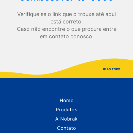
Verifique se o link que o trouxe até aqui
está correto.
Caso não encontre o que procura entre
em contato conosco.
IR AO TOPO
Home
Produtos
A Nobrak
Contato