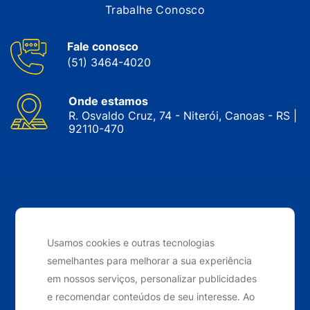
Trabalhe Conosco
Fale conosco
(51) 3464-4020
Onde estamos
R. Osvaldo Cruz, 74 - Niterói, Canoas - RS |
92110-470
CNPJ: 05.143.743/0001-34 © Nobrak. Todos os direitos
reservados. 2024
Usamos cookies e outras tecnologias
semelhantes para melhorar a sua experiência
Desenvolvido por
Elo Ideias
em nossos serviços, personalizar publicidades
e recomendar conteúdos de seu interesse. Ao