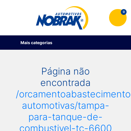
0
Mais categorias
Página não
encontrada
/orcamentoabastecimento
automotivas/tampa-
para-tanque-de-
combustivel-tc-6600