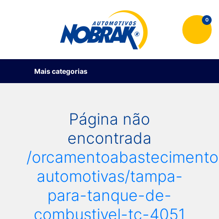
0
Mais categorias
Página não
encontrada
/orcamentoabastecimento
automotivas/tampa-
para-tanque-de-
combustivel-tc-4051