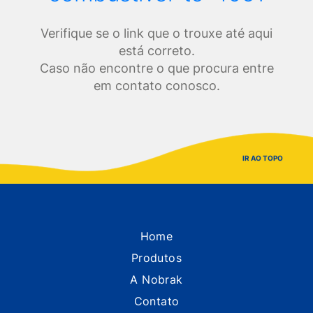
Verifique se o link que o trouxe até aqui
está correto.
Caso não encontre o que procura entre
em contato conosco.
IR AO TOPO
Home
Produtos
A Nobrak
Contato