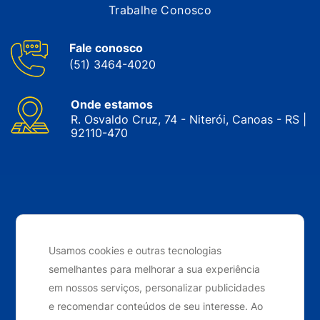
Trabalhe Conosco
Fale conosco
(51) 3464-4020
Onde estamos
R. Osvaldo Cruz, 74 - Niterói, Canoas - RS |
92110-470
CNPJ: 05.143.743/0001-34 © Nobrak. Todos os direitos
reservados. 2024
Usamos cookies e outras tecnologias
semelhantes para melhorar a sua experiência
Desenvolvido por
Elo Ideias
em nossos serviços, personalizar publicidades
e recomendar conteúdos de seu interesse. Ao