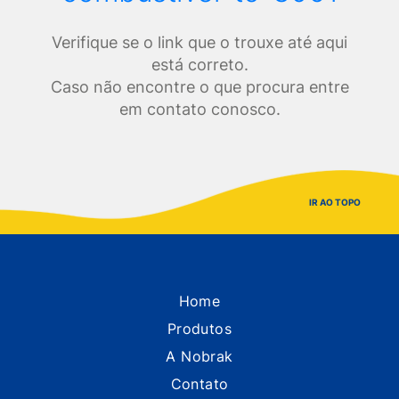
Verifique se o link que o trouxe até aqui
está correto.
Caso não encontre o que procura entre
em contato conosco.
IR AO TOPO
Home
Produtos
A Nobrak
Contato