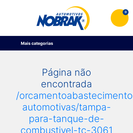
0
Mais categorias
Página não
encontrada
/orcamentoabastecimento
automotivas/tampa-
para-tanque-de-
combustivel-tc-3061