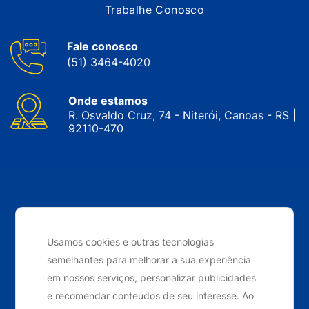
Trabalhe Conosco
Fale conosco
(51) 3464-4020
Onde estamos
R. Osvaldo Cruz, 74 - Niterói, Canoas - RS |
92110-470
CNPJ: 05.143.743/0001-34 © Nobrak. Todos os direitos
reservados. 2024
Usamos cookies e outras tecnologias
semelhantes para melhorar a sua experiência
Desenvolvido por
Elo Ideias
em nossos serviços, personalizar publicidades
e recomendar conteúdos de seu interesse. Ao