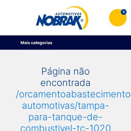
0
Mais categorias
Página não
encontrada
/orcamentoabastecimento
automotivas/tampa-
para-tanque-de-
combustivel-tc-1020