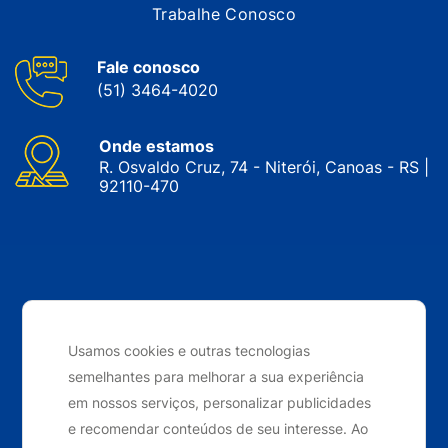
Trabalhe Conosco
Fale conosco
(51) 3464-4020
Onde estamos
R. Osvaldo Cruz, 74 - Niterói, Canoas - RS |
92110-470
CNPJ: 05.143.743/0001-34 © Nobrak. Todos os direitos
reservados. 2024
Usamos cookies e outras tecnologias
semelhantes para melhorar a sua experiência
Desenvolvido por
Elo Ideias
em nossos serviços, personalizar publicidades
e recomendar conteúdos de seu interesse. Ao