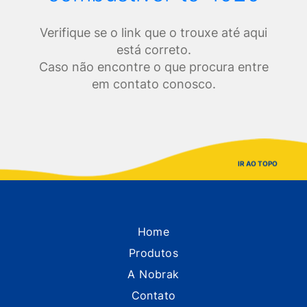
Verifique se o link que o trouxe até aqui
está correto.
Caso não encontre o que procura entre
em contato conosco.
IR AO TOPO
Home
Produtos
A Nobrak
Contato