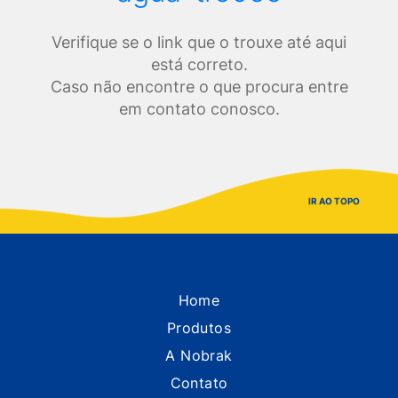
Verifique se o link que o trouxe até aqui
está correto.
Caso não encontre o que procura entre
em contato conosco.
IR AO TOPO
Home
Produtos
A Nobrak
Contato