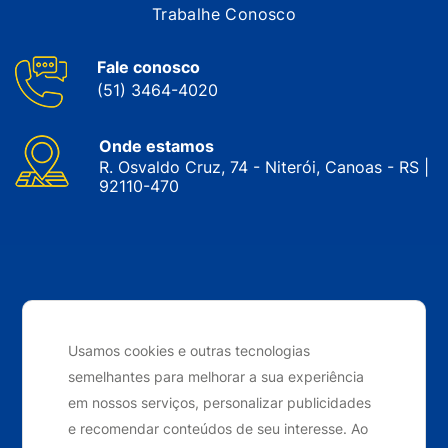
Trabalhe Conosco
Fale conosco
(51) 3464-4020
Onde estamos
R. Osvaldo Cruz, 74 - Niterói, Canoas - RS |
92110-470
CNPJ: 05.143.743/0001-34 © Nobrak. Todos os direitos
reservados. 2024
Usamos cookies e outras tecnologias
semelhantes para melhorar a sua experiência
Desenvolvido por
Elo Ideias
em nossos serviços, personalizar publicidades
e recomendar conteúdos de seu interesse. Ao