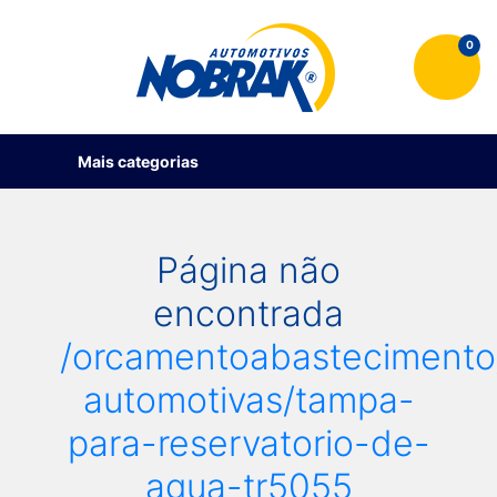
0
Mais categorias
Página não
encontrada
/orcamentoabastecimento
automotivas/tampa-
para-reservatorio-de-
agua-tr5055