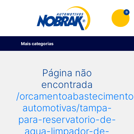
0
Mais categorias
Página não
encontrada
/orcamentoabastecimento
automotivas/tampa-
para-reservatorio-de-
agua-limpador-de-