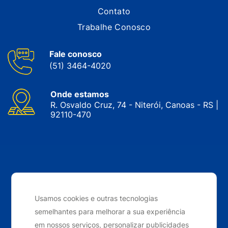
Contato
Trabalhe Conosco
Fale conosco
(51) 3464-4020
Onde estamos
R. Osvaldo Cruz, 74 - Niterói, Canoas - RS |
92110-470
CNPJ: 05.143.743/0001-34 © Nobrak. Todos os direitos
reservados. 2024
Usamos cookies e outras tecnologias
semelhantes para melhorar a sua experiência
Desenvolvido por
Elo Ideias
em nossos serviços, personalizar publicidades