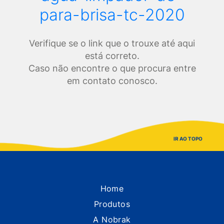
para-brisa-tc-2020
Verifique se o link que o trouxe até aqui
está correto.
Caso não encontre o que procura entre
em contato conosco.
IR AO TOPO
Home
Produtos
A Nobrak