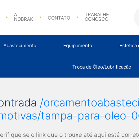
A
TRABALHE
CONTATO
NOBRAK
CONOSCO
Abastecimento
Equipamento
Estética
Bicos de Abasteciment
Troca de Óleo/Lubrificação
Análise de Combustível
Calibradores e Acessórios
Abraçadeir
contrada
/orcamentoabastec
motivas/tampa-para-oleo-
erifique se o link que o trouxe até aqui está corret