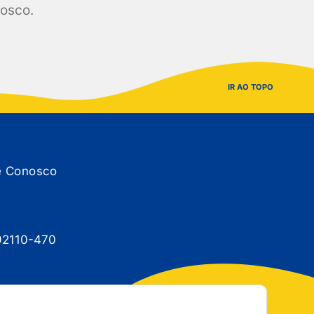
nosco.
IR AO TOPO
e Conosco
 92110-470