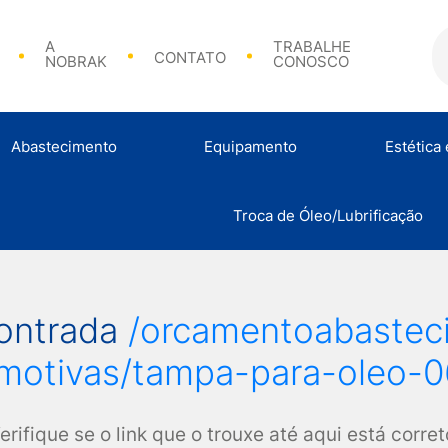
A
TRABALHE
CONTATO
NOBRAK
CONOSCO
Abastecimento
Equipamento
Estética
Bicos de Abasteciment
Troca de Óleo/Lubrificação
Análise de Combustível
Calibradores e Acessórios
Abraçadeir
contrada
/orcamentoabastec
motivas/tampa-para-oleo-
erifique se o link que o trouxe até aqui está corret