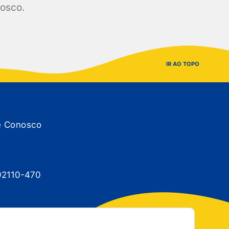
nosco.
IR AO TOPO
e Conosco
 92110-470