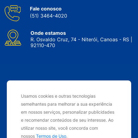
Fale conosco
(51) 3464-4020
Onde estamos
R. Osvaldo Cruz, 74 - Niterói, Canoas - RS |
92110-470
CNPJ: 05.143.743/0001-34 © Nobrak. Todos os direitos
reservados. 2024
Usamos cookies e outras tecnologias
semelhantes para melhorar a sua experiência
Desenvolvido por
Elo Ideias
em nossos serviços, personalizar publicidades
e recomendar conteúdos de seu interesse. Ao
utilizar nosso site, você concorda com
nossos
Termos de Uso
.