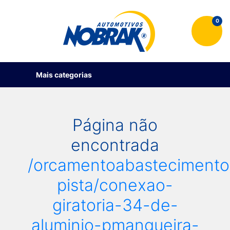
0
Mais categorias
Página não
encontrada
/orcamentoabastecimento
pista/conexao-
giratoria-34-de-
aluminio-pmangueira-