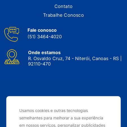
Contato
Trabalhe Conosco
Fale conosco
(51) 3464-4020
Onde estamos
R. Osvaldo Cruz, 74 - Niterói, Canoas - RS |
92110-470
CNPJ: 05.143.743/0001-34 © Nobrak. Todos os direitos
reservados. 2024
Usamos cookies e outras tecnologias
semelhantes para melhorar a sua experiência
Desenvolvido por
Elo Ideias
em nossos serviços, personalizar publicidades