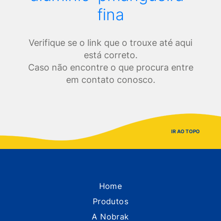
fina
Verifique se o link que o trouxe até aqui
está correto.
Caso não encontre o que procura entre
em contato conosco.
IR AO TOPO
Home
Produtos
A Nobrak