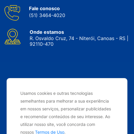
Fale conosco
(51) 3464-4020
Onde estamos
R. Osvaldo Cruz, 74 - Niterói, Canoas - RS |
92110-470
CNPJ: 05.143.743/0001-34 © Nobrak. Todos os direitos
reservados. 2024
Usamos cookies e outras tecnologias
semelhantes para melhorar a sua experiência
Desenvolvido por
Elo Ideias
em nossos serviços, personalizar publicidades
e recomendar conteúdos de seu interesse. Ao
utilizar nosso site, você concorda com
nossos
Termos de Uso
.